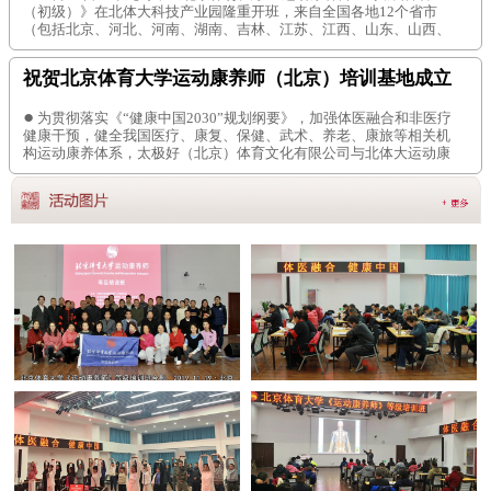
（初级）》在北体大科技产业园隆重开班，来自全国各地12个省市
（包括北京、河北、河南、湖南、吉林、江苏、江西、山东、山西、
四川、西藏、云南等）的医疗、康复、太极拳、养老、康旅机构的学
员们齐聚一堂。北体大北体科技中心刘晓威主任、北体大武术学院办
祝贺北京体育大学运动康养师（北京）培训基地成立
公室主任张盈迎、北体大体育养生教研室杨玉冰教授、北体大运动康
养推广工作委员会执
●
为贯彻落实《“健康中国2030”规划纲要》，加强体医融合和非医疗
健康干预，健全我国医疗、康复、保健、武术、养老、康旅等相关机
构运动康养体系，太极好（北京）体育文化有限公司与北体大运动康
养推广工作委员会、龙象天和体育通力合作，《北京体育大学运动康
养师（北京）培训基地》昨日在京成立。(基地编号:BJ7213) 揭牌仪式
现场 从左至右嘉宾：崔仲三、刘加巍、张欣、胡晓