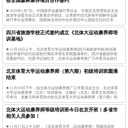
会全国森林康养项目合作签约
●
2020年1月7日，中国林学会森林疗养分会、中国文化管理协议文化
旅游专业委员会正式签署合作协议。出席签约仪式的有中国林学会森
林疗养分会理事长、国家林业局对外合作项目中心原副主任刘立军，
中国林科院科信所副所长、国家林业局林产品贸易研究中心主任叶
兵，中国林学会森林疗养分会理事长助理李峰，中国林学会森林疗养
四川省旅游学校正式签约成立《北体大运动康养师培
分会秘书孙海燕，中国文化管理协会文化旅游专业委员会会长陈浩，
中国文化管理协会文
训基地》
●
12月26日上午，北京体育大学运动康养师(四川省旅游学校)培训基
地合作签约仪式在该校巴蜀武术养生学院圆满举行。四川省旅游学校
党委副书记、纪委书记祝红文；北体大运动康养推广工作委员会执行
主任、青岛龙象天和体育文化产业有限公司董事长刘加巍；巴蜀武术
养生学院院长、四川省武术文化研究会会长刘绥滨；巴蜀武术养生学
北京体育大学运动康养师（第六期）初级培训班圆满
院副院长龙江；青城武术文化研究会杨漫副会长等领导参加了签约
结束
●
11月19日下午，由北体大运动康养推广工作委员会主办，北京体育
大学运动康养师（北京）培训基地、太极好（北京）体育文化有限公
司承办，龙象天和体育协办的北京体育大学运动康养师（第六期）初
级培训举行结课仪式。 北京体育大学产业管理集团总经理、北体大运
动康养推广工作委员会主任张强强出席本期培训班结课仪式，并向来
北体大运动康养师等级培训班今日在京开班！多省市
自全国12个省市的医疗、康复、养老、康旅、太极拳、武术学校等机
构在内的医护、康
相关人员参加！
●
11月17日上午九时，《北京体育大学〈运动康养师〉等级培训班